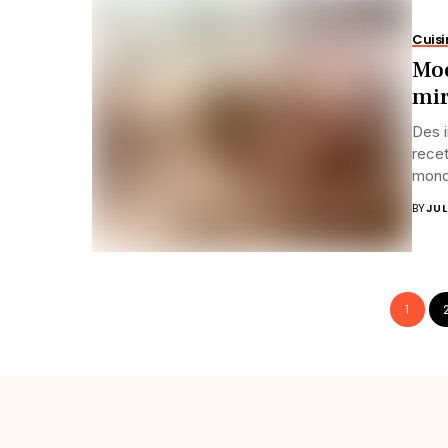
Cuisi
Moe
mir
Des i
recet
mond
BY
JUL
1