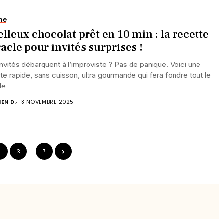
ne
lleux chocolat prêt en 10 min : la recette
acle pour invités surprises !
nvités débarquent à l’improviste ? Pas de panique. Voici une
te rapide, sans cuisson, ultra gourmande qui fera fondre tout le
e…...
IEN D.
3 NOVEMBRE 2025
2
3
…
7