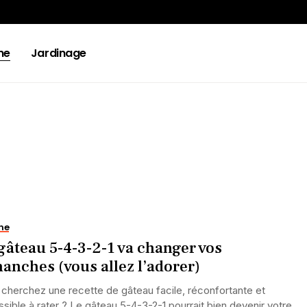
ne
Jardinage
ne
gâteau 5-4-3-2-1 va changer vos
anches (vous allez l’adorer)
cherchez une recette de gâteau facile, réconfortante et
sible à rater ? Le gâteau 5-4-3-2-1 pourrait bien devenir votre