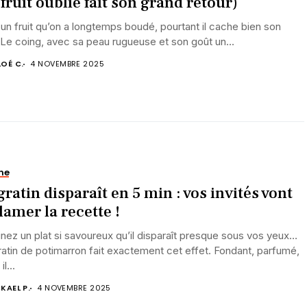
 fruit oublié fait son grand retour)
 un fruit qu’on a longtemps boudé, pourtant il cache bien son
Le coing, avec sa peau rugueuse et son goût un...
OÉ C.
4 NOVEMBRE 2025
ne
gratin disparaît en 5 min : vos invités vont
lamer la recette !
nez un plat si savoureux qu’il disparaît presque sous vos yeux…
atin de potimarron fait exactement cet effet. Fondant, parfumé,
il...
KAEL P.
4 NOVEMBRE 2025