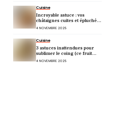
Cuisine
Incroyable astuce : vos
châtaignes cuites et épluchées
en 5 minutes !
4 NOVEMBRE 2025
Cuisine
3 astuces inattendues pour
sublimer le coing (ce fruit
oublié fait son grand retour)
4 NOVEMBRE 2025