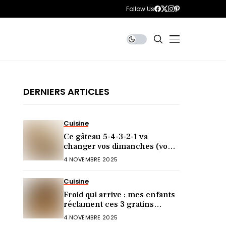
Follow Us
DERNIERS ARTICLES
Cuisine
Ce gâteau 5-4-3-2-1 va
changer vos dimanches (vous
allez l’adorer)
4 NOVEMBRE 2025
Cuisine
Froid qui arrive : mes enfants
réclament ces 3 gratins
chaque semaine
4 NOVEMBRE 2025
(irrésistibles !)