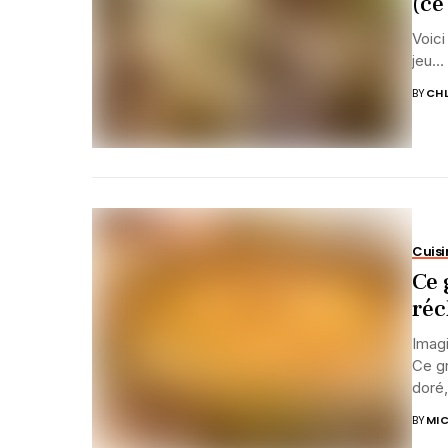
(ce
Voici
jeu… 
BY
CHL
Cuisi
Ce 
réc
Imagi
Ce gr
doré, 
BY
MIC