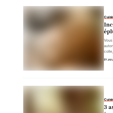
Cuisi
Inc
épl
Vous
autom
colle,
BY
JUL
Cuisi
3 a