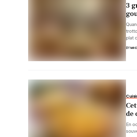
3 g
gou
Quand
trott
plat 
BY
MIC
Cuisi
Cet
de 
En oc
souve