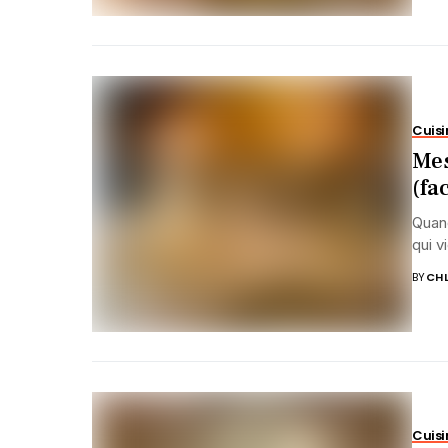
Cuisi
Mes
(fa
Quand
qui v
BY
CHL
Cuisi