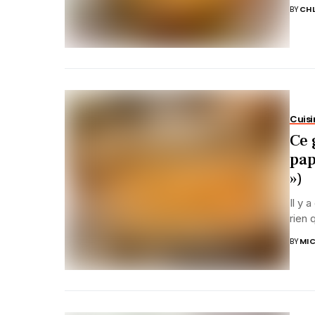
BY
CHL
Cuisi
Ce 
pap
»)
Il y 
rien 
BY
MIC