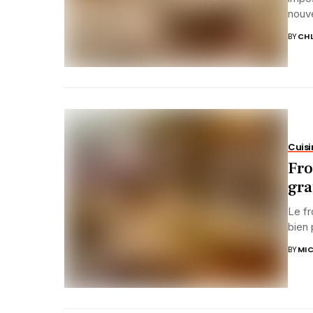
nouve
BY
CHL
Cuisi
Fro
gra
Le fr
bien 
BY
MIC