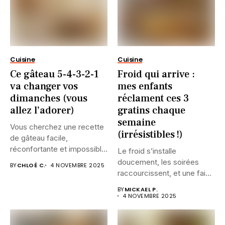
Cuisine
Cuisine
Ce gâteau 5-4-3-2-1
Froid qui arrive :
va changer vos
mes enfants
dimanches (vous
réclament ces 3
allez l’adorer)
gratins chaque
semaine
Vous cherchez une recette
(irrésistibles !)
de gâteau facile,
réconfortante et impossible
Le froid s’installe
à rater...
doucement, les soirées
BY
CHLOÉ C.
4 NOVEMBRE 2025
raccourcissent, et une faim
bien particulière...
BY
MICKAEL P.
4 NOVEMBRE 2025