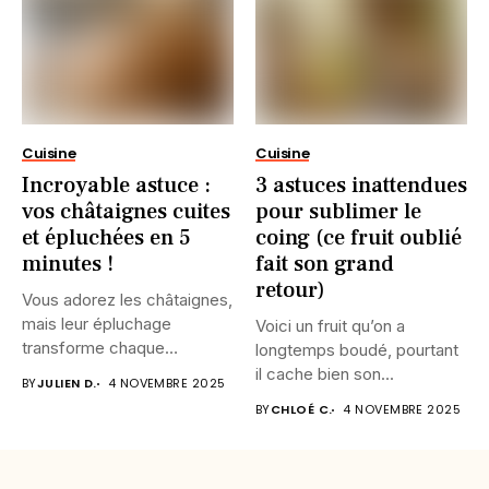
Cuisine
Cuisine
Incroyable astuce :
3 astuces inattendues
vos châtaignes cuites
pour sublimer le
et épluchées en 5
coing (ce fruit oublié
minutes !
fait son grand
retour)
Vous adorez les châtaignes,
mais leur épluchage
Voici un fruit qu’on a
transforme chaque
longtemps boudé, pourtant
automne en casse-tête...
il cache bien son...
BY
JULIEN D.
4 NOVEMBRE 2025
BY
CHLOÉ C.
4 NOVEMBRE 2025